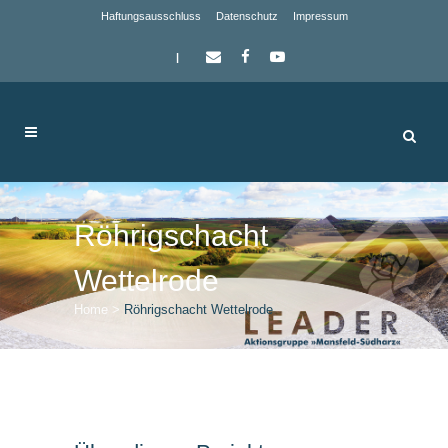
Haftungsausschluss
Datenschutz
Impressum
|
Röhrigschacht
Wettelrode
Home
>
Röhrigschacht Wettelrode