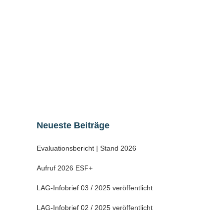
denen seltene oder vor dem Aussterben
bedrohte heimische Haustierrassen
gehalten werden. Diese Nutztiere werden
auf dem Gelände geschlachtet, verarbeitet
und die erzeugten Produkte im eigenen
Hofladen verkauft....
02 Dezember, 2021
Neueste Beiträge
Evaluationsbericht | Stand 2026
Aufruf 2026 ESF+
LAG-Infobrief 03 / 2025 veröffentlicht
LAG-Infobrief 02 / 2025 veröffentlicht