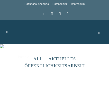
Haftungsausschluss
Datenschutz
Impressum
|
Archive
Home
>
ALL
AKTUELLES
ÖFFENTLICHKEITSARBEIT
Wild- und Bauernhof Tautrim
Der Wild- und Bauernhof Tautrim befindet
sich in Wansleben am See. Die Firma hat
umfängliche Freigehege angelegt, in