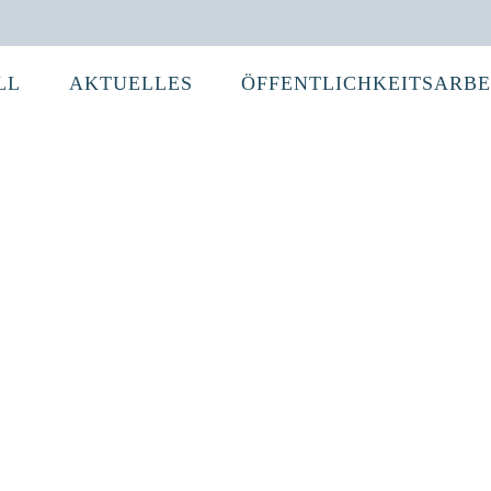
LL
AKTUELLES
ÖFFENTLICHKEITSARBE
Aufruf 2026 ESF+
LAG-Infobri
Aufruf für das Einreichen von Projekten im
Hier präsen
Rahmen der LEADER/CLLD Förderung
Infobrief 0
Nachdem die LEADER Aktionsgruppe „Mansfeld
Projektarb
– Südharz“, jetzt LAG Mansfeld – Südharz e.V....
»Mansfeld-S
09 März, 2026
22 Dezembe
LAG-Infobrief 02 / 2025 veröffentlicht
LAG-Infobri