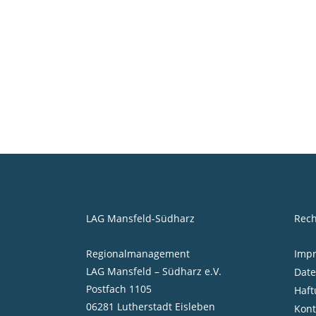
Am 13. November 2024 fand im Ständehaus
Merseburg mit dem dritten Netzwerktreffen
»Revierpionier« sozusagen der Auftakt für die
dritte Runde dieses beliebten
Ideenwettbewerbes...
18 November, 2024
LAG Mansfeld-Südharz
Rech
Regionalmanagement
Imp
LAG Mansfeld – Südharz e.V.
Date
Postfach 1105
Haft
06281 Lutherstadt Eisleben
Kont