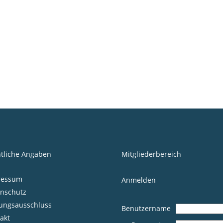
tliche Angaben
Mitgliederbereich
ressum
Anmelden
nschutz
ungsausschluss
Benutzername
akt