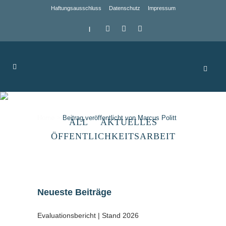
Haftungsausschluss
Datenschutz
Impressum
|
Author: Marcus Politt
Home
>
Beitrag veröffentlicht von Marcus Politt
ALL
AKTUELLES
ÖFFENTLICHKEITSARBEIT
Neueste Beiträge
Evaluationsbericht | Stand 2026