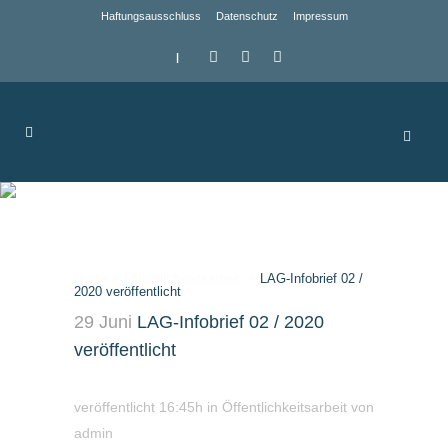
Haftungsausschluss
Datenschutz
Impressum
|
LAG-Infobrief 02 /
2020 veröffentlicht
Home
>
Öffentlichkeitsarbeit
>
LAG-Infobrief 02 /
2020 veröffentlicht
29 Juni
LAG-Infobrief 02 / 2020
veröffentlicht
veröffentlicht 16:45h
in
Öffentlichkeitsarbeit
von
admin