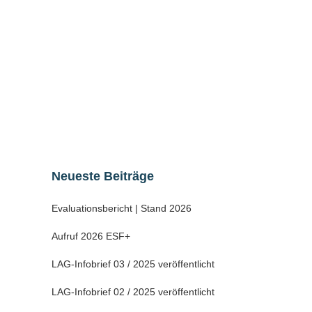
Schweinemast seit 2009 Galloway-Rinder
und seit 2010 Schafe gehalten, um die
umfangreichen Grünland- und
Landschaftspflegeflächen ökonomisch und
ökologisch sinnvoll nutzen und erhalten zu
können....
02 Januar, 2022
Neueste Beiträge
Evaluationsbericht | Stand 2026
Aufruf 2026 ESF+
LAG-Infobrief 03 / 2025 veröffentlicht
LAG-Infobrief 02 / 2025 veröffentlicht