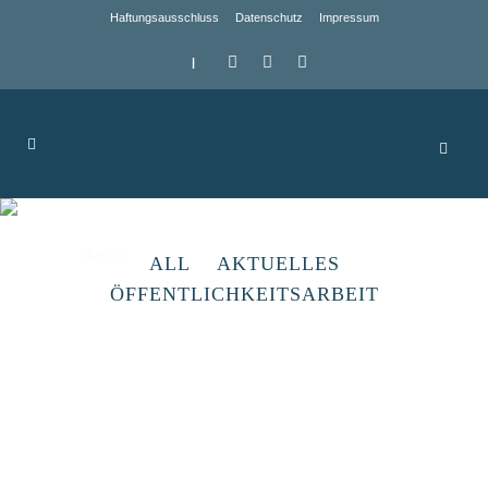
Haftungsausschluss
Datenschutz
Impressum
|
Archive
Home
>
ALL
AKTUELLES
ÖFFENTLICHKEITSARBEIT
Agriculture GmbH
Zurzeit werden in dem
Landwirtschaftsbetrieb neben den
Betriebszweigen Ackerbau und