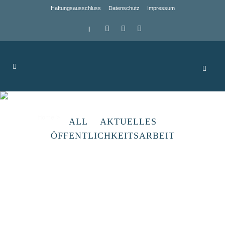
Haftungsausschluss
Datenschutz
Impressum
|
Archive
Home
>
ALL
AKTUELLES
ÖFFENTLICHKEITSARBEIT
Hainrode – Backhaus
In Hainrode konnte in den vergangenen
Jahren auf dem Territorium des
Förstergartens ein Gemeindesaal mit