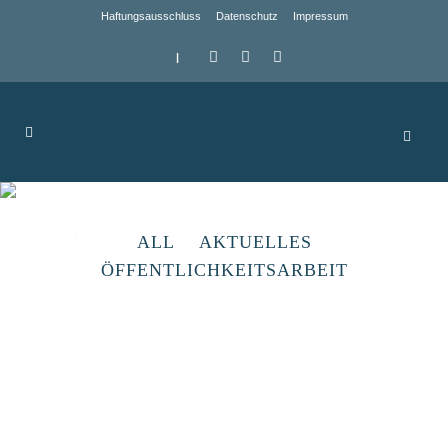
Haftungsausschluss
Datenschutz
Impressum
|
Archive
Home
>
ALL
AKTUELLES
ÖFFENTLICHKEITSARBEIT
Heimatverein Volkstedt
[vc_row css_animation="" row_type="row"
use_row_as_full_screen_section="no"
type="full_width" angled_section="no"