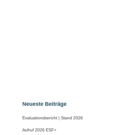
Backofen Volkstedt
Die 1879 vom Bäckermeister Friedrich
Hörich gegründete Backstube mit der
Besonderheit eines zweietagigen
Backofens ist bis zum heutigen Tag
erhalten geblieben und dient dem
Heimatverein Volkstedt als Grundlage
seines Wirkens....
28 November, 2021
Neueste Beiträge
Evaluationsbericht | Stand 2026
Aufruf 2026 ESF+