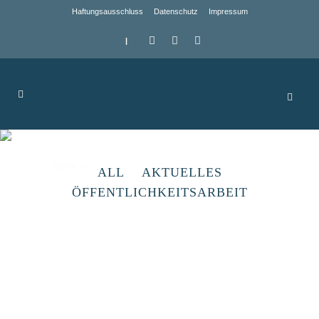
Haftungsausschluss
Datenschutz
Impressum
|
Archive
Home
>
ALL
AKTUELLES
ÖFFENTLICHKEITSARBEIT
Gemeinde Hergisdorf
In und um die Ortsanlagen verstreut findet
man noch Schacht- und Hüttenhalden als
Zeugen der frühen Anfänge des