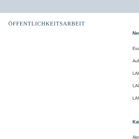
ÖFFENTLICHKEITSARBEIT
Ne
Eva
Au
LAG
LAG
LAG
Ka
Akt