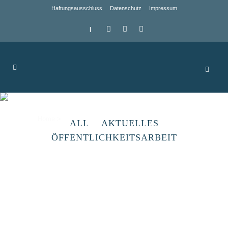
Haftungsausschluss
Datenschutz
Impressum
|
Archive
Home
>
ALL
AKTUELLES
ÖFFENTLICHKEITSARBEIT
Bürgernetzwerk
Bibliotheksnetzwerk als Dienstleistung für
Bürger und Einrichtungen in Verbindung
mit dem Regionalen Medienzentrum...