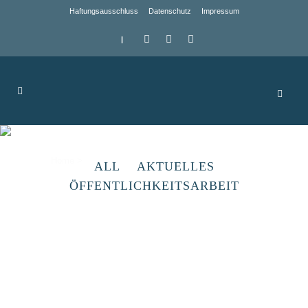
Haftungsausschluss
Datenschutz
Impressum
|
Archive
Home
>
ALL
AKTUELLES
ÖFFENTLICHKEITSARBEIT
VfR 1920 Wansleben e.V.
Im Verein für Rasenspiele (VfR) 1920
Wansleben e.V. sind derzeit über 85
Mitglieder in den Bereichen Fußball und