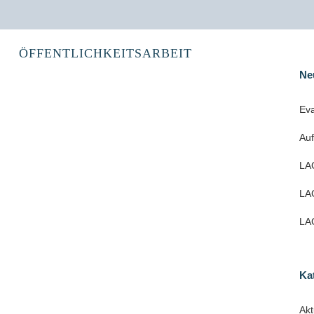
ÖFFENTLICHKEITSARBEIT
Ne
Eva
Au
LAG
LAG
LAG
Ka
Akt