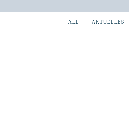
ALL
AKTUELLES
Videobeitrag 01/2020 der LAG Mansfeld-
Südharz
Videobeitrag 01/2020 der LAG Mansfeld-
Südharz ...
22 April, 2020