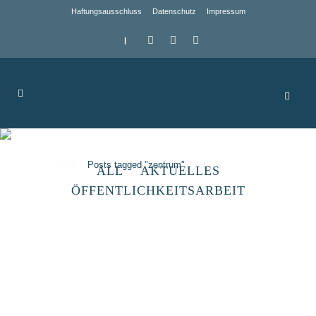
Haftungsausschluss
Datenschutz
Impressum
|
zentrum Tag
Home
>
Posts tagged "zentrum"
ALL
AKTUELLES
ÖFFENTLICHKEITSARBEIT
Demografiepreis des Landes
Sachsen-Anhalt
BTH GmbH aus Lutherstadt Eisleben für
LEADER/CLLD-Projekt BEFOR-Berufliche