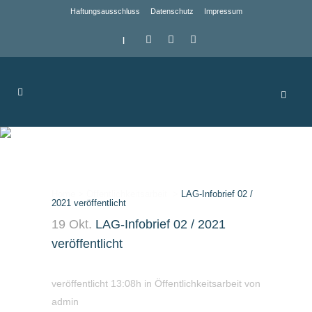
Haftungsausschluss
Datenschutz
Impressum
|
LAG-Infobrief 02 /
2021 veröffentlicht
Home
>
Öffentlichkeitsarbeit
>
LAG-Infobrief 02 /
2021 veröffentlicht
19 Okt.
LAG-Infobrief 02 / 2021
veröffentlicht
veröffentlicht 13:08h
in
Öffentlichkeitsarbeit
von
admin