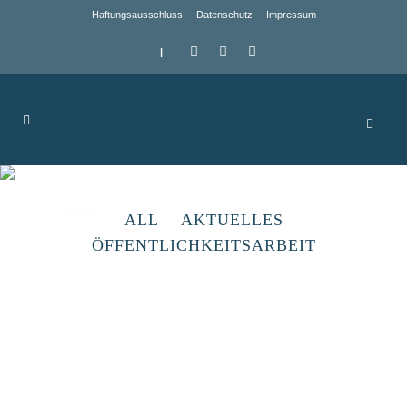
Haftungsausschluss
Datenschutz
Impressum
|
Archive
Home
>
ALL
AKTUELLES
ÖFFENTLICHKEITSARBEIT
Röhrigschacht Wettelrode
Für die Leader Akteure stellte die
Sanierung des Bergbaumuseums
insgesamt das größte Vorhaben in der