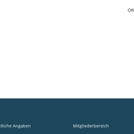
Öff
tliche Angaben
Mitgliederbereich