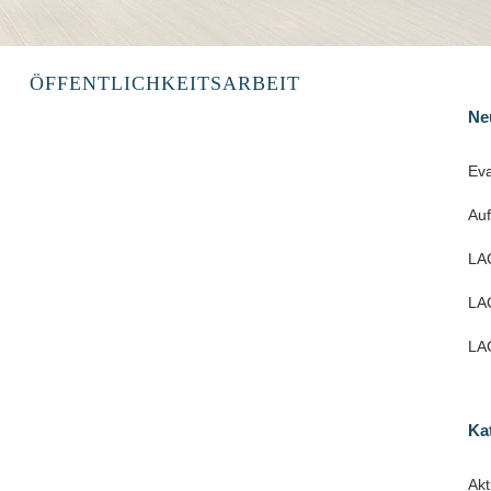
ÖFFENTLICHKEITSARBEIT
Ne
Eva
Au
LAG
LAG
LAG
Ka
Akt