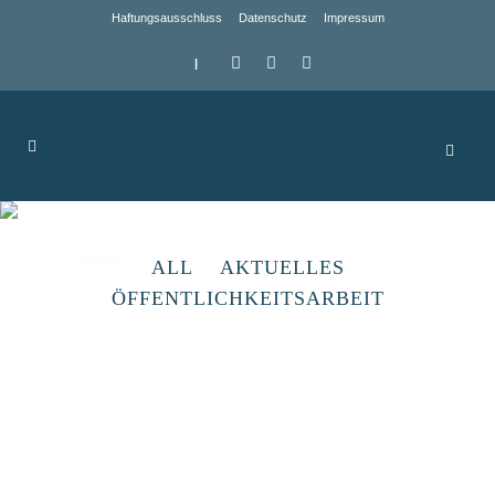
Haftungsausschluss
Datenschutz
Impressum
|
Archive
Home
>
ALL
AKTUELLES
ÖFFENTLICHKEITSARBEIT
Fleischerei Meyer
Im Ortsteil Bennungen der Gemeinde
Südharz betreibt die Unternehmerfamilie
Meyer ein Landgasthaus mit Fleischerei