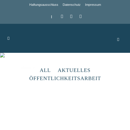
Haftungsausschluss
Datenschutz
Impressum
|
Archive
Home
>
ALL
AKTUELLES
ÖFFENTLICHKEITSARBEIT
Gütchen Drebsdorf
In Drebsdorf, einem Ortsteil der Gemeinde
Südharz, befindet sich neben dem als
Reiterhof genutzten Gut auch das