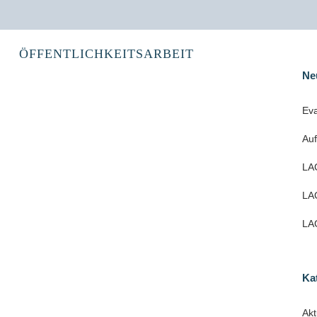
ÖFFENTLICHKEITSARBEIT
Ne
Eva
Au
LAG
LAG
LAG
Ka
Akt