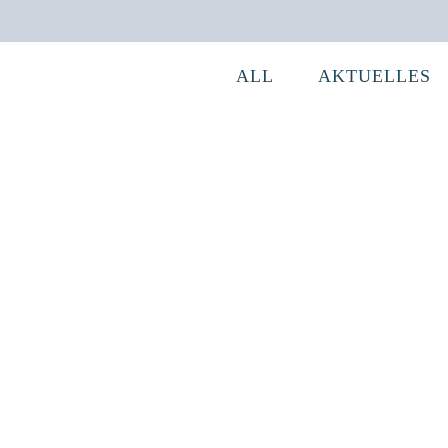
ALL
AKTUELLES
Schneckenproduktion
In der Gemeinde Hermerode wurde im Herbst
2005 angefangen eine Musterzuchtanlage zur
Schneckenproduktion aufzubauen....
28 November, 2021