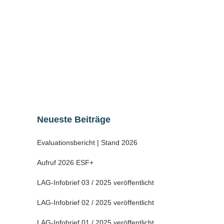
„Einschränkungen bei der Durchführung
von EFRE- und ESF-Vorhaben im
Zusammenhang mit der Umsetzung
staatlicher und kommunaler Maßnahmen
zur Eindämmung der Ausbreitung des
Coronavirus“ reagiert....
24 März, 2020
Neueste Beiträge
Evaluationsbericht | Stand 2026
Aufruf 2026 ESF+
LAG-Infobrief 03 / 2025 veröffentlicht
LAG-Infobrief 02 / 2025 veröffentlicht
LAG-Infobrief 01 / 2025 veröffentlicht