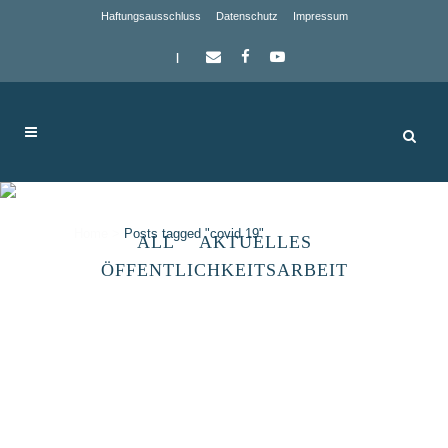
Haftungsausschluss
Datenschutz
Impressum
|
covid 19 Tag
Home
>
Posts tagged "covid 19"
ALL
AKTUELLES
ÖFFENTLICHKEITSARBEIT
Fragen und Antworten rund um
LEADER/ CLLD im
Zusammenhang mit Covid-19-
Pandemie – Stand: 07.08.2020