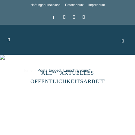
Haftungsausschluss
Datenschutz
Impressum
|
Einschränkung Tag
Home
>
Posts tagged "Einschränkung"
ALL
AKTUELLES
ÖFFENTLICHKEITSARBEIT
Hinweise der EU-
Verwaltungsbehörde EFRE/ESF
im Zusammenhang mit der
COVID-19-Pandemie