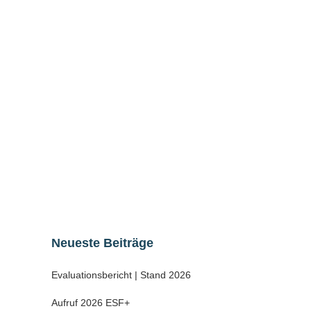
Die Verwaltungsbehörde des Landes
Sachsen-Anhalt für die EU-Fonds EFRE
und ESF hat mit einem Erlass vom
18.03.2020 auf einem Erlass auf
„Einschränkungen bei der Durchführung
von EFRE- und ESF-Vorhaben im
Zusammenhang mit der Umsetzung
staatlicher und kommunaler Maßnahmen
zur Eindämmung der Ausbreitung des
Coronavirus“ reagiert....
24 März, 2020
Neueste Beiträge
Evaluationsbericht | Stand 2026
Aufruf 2026 ESF+