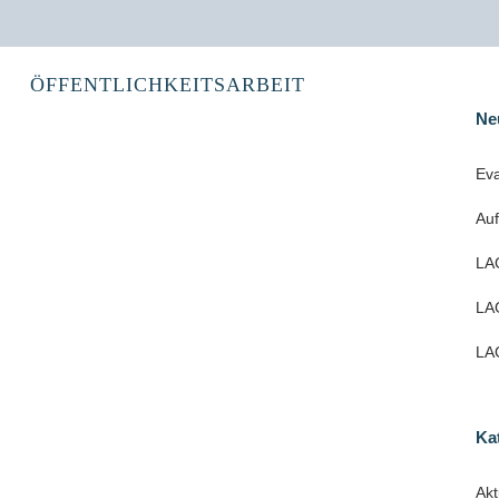
ÖFFENTLICHKEITSARBEIT
Ne
Eva
Röhrigschacht Wettelrode
Au
Für die Leader Akteure stellte die Sanierung des
Bergbaumuseums insgesamt das größte
LAG
Vorhaben in der aktuellen Förderperiode dar.
LAG
Wichtigste technische Neuerung ist die
Heizungsanlage....
LAG
02 Dezember, 2021
Ka
Mehrzweckzentrum Seeburg
Akt