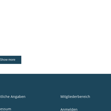
gegründete Backstube mit der Besonderheit
eines zweietagigen Backofens ist bis zum
heutigen Tag erhalten geblieben und dient dem
Heimatverein Volkstedt als Grundlage seines
Wirkens....
28 November, 2021
Show more
tliche Angaben
Mitgliederbereich
ressum
Anmelden