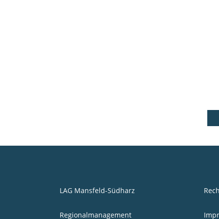
Petra Wernike und der Geschäftsführer der BWB
GmbH, Gerhard Blume, übergaben an der
Kooperativen Gesamtschule Benndorf unsere 10
Solarbaukästen zum Experimentieren an Schüler
der „Solar-Arbeitsgemeinschaft“. ...
28 November, 2021
LAG Mansfeld-Südharz
Rech
Regionalmanagement
Imp